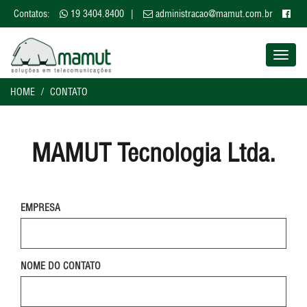
Contatos:
19 3404.8400
|
administracao@mamut.com.br
Toggl
naviga
HOME
CONTATO
MAMUT Tecnologia Ltda.
EMPRESA
NOME DO CONTATO