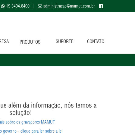
19 3404.8400
|
administracao@mamut.com.br
RESA
SUPORTE
CONTATO
PRODUTOS
que além da informação, nós temos a
solução!
ais sobre os gravadores MAMUT
do governo - clique para ler sobre a lei